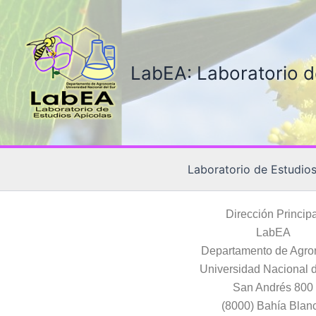
Ir
al
contenido
LabEA: Laboratorio d
Laboratorio de Estudios
Dirección Principa
LabEA
Departamento de Agr
Universidad Nacional d
San Andrés 800
(8000) Bahía Blan